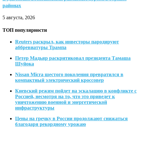
районах
5 августа, 2026
ТОП популярности
Reuters раскрыл, как инвесторы пародируют
аббревиатуры Трампа
Петер Мадьяр раскритиковал президента Тамаша
Шуйока
Nissan Micra шестого поколения превратился в
компактный электрический кроссовер
Киевский режим пойдет на эскалацию в конфликте с
Россией, несмотря на то, что это приведет к
уничтожению военной и энергетической
инфраструктуры
Цены на гречку в России продолжают снижаться
благодаря рекордному урожаю