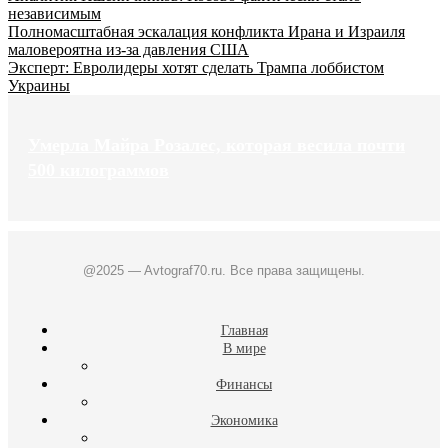
независимым
Полномасштабная эскалация конфликта Ирана и Израиля
маловероятна из-за давления США
Эксперт: Евролидеры хотят сделать Трампа лоббистом
Украины
Умерла Майра Розалес, которая весила почти
500 килограммов
@2025 — Avtograf70.ru. Все права защищены.
Главная
В мире
Финансы
Экономика