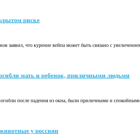
крытом риске
в заявил, что курение вейпа может быть связано с увеличением
 погибли мать и ребенок, приличными людьми
к погибли после падения из окна, были приличными и спокойны
животные у россиян