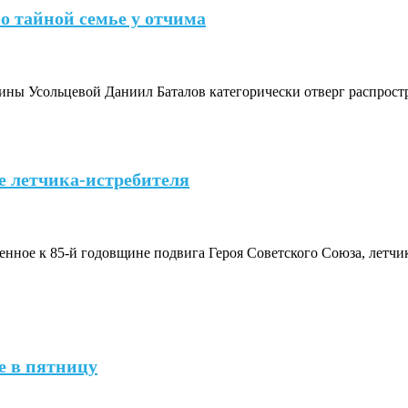
о тайной семье у отчима
Ирины Усольцевой Даниил Баталов категорически отверг распр
е летчика-истребителя
нное к 85-й годовщине подвига Героя Советского Союза, летчи
е в пятницу