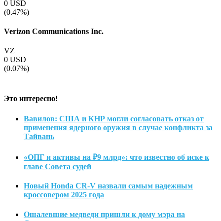
0
USD
(0.47%)
Verizon Communications Inc.
VZ
0
USD
(0.07%)
Это интересно!
Вавилов: США и КНР могли согласовать отказ от
применения ядерного оружия в случае конфликта за
Тайвань
«ОПГ и активы на ₽9 млрд»: что известно об иске к
главе Совета судей
Новый Honda CR-V назвали самым надежным
кроссовером 2025 года
Ошалевшие медведи пришли к дому мэра на