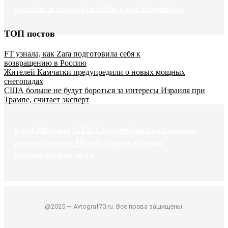
участие в конкурсе «Это у нас семейное»
ТОП постов
FT узнала, как Zara подготовила себя к
возвращению в Россию
Жителей Камчатки предупредили о новых мощных
снегопадах
США больше не будут бороться за интересы Израиля при
Трампе, считает эксперт
Ford Mustang GTD Competition стал новым
рекордсменом Нюрбургринга среди
американских авто
@2025 — Avtograf70.ru. Все права защищены.