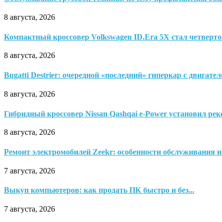
8 августа, 2026
Компактный кроссовер Volkswagen ID.Era 5X стал четверто
8 августа, 2026
Bugatti Destrier: очередной «последний» гиперкар с двигате
8 августа, 2026
Гибридный кроссовер Nissan Qashqai e-Power установил реко
8 августа, 2026
Ремонт электромобилей Zeekr: особенности обслуживания и
7 августа, 2026
Выкуп компьютеров: как продать ПК быстро и без...
7 августа, 2026