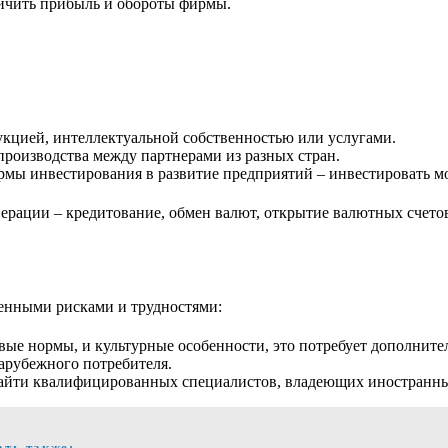
ичить прибыль и обороты фирмы.
укцией, интеллектуальной собственностью или услугами.
производства между партнерами из разных стран.
мы инвестирования в развитие предприятий – инвестировать мо
рации – кредитование, обмен валют, открытие валютных счетов
енными рисками и трудностями:
ые нормы, и культурные особенности, это потребует дополните
зарубежного потребителя.
найти квалифицированных специалистов, владеющих иностранн
ать также: