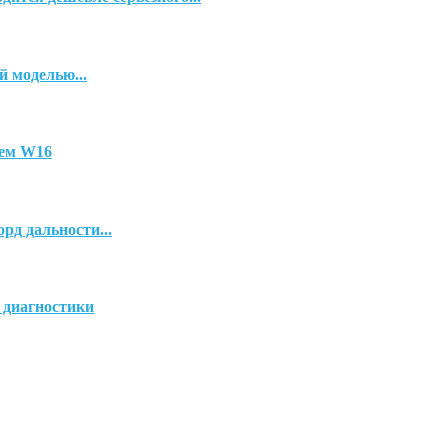
й моделью...
лем W16
рд дальности...
 диагностики