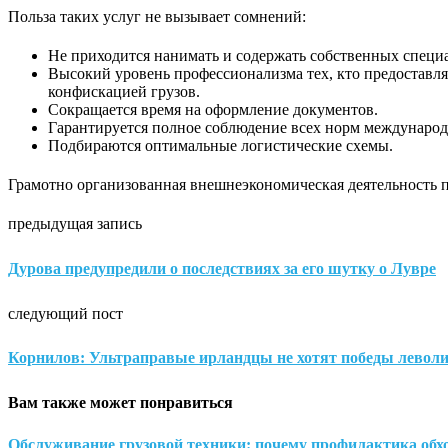
Польза таких услуг не вызывает сомнений:
Не приходится нанимать и содержать собственных специ
Высокий уровень профессионализма тех, кто предоставля
конфискацией грузов.
Сокращается время на оформление документов.
Гарантируется полное соблюдение всех норм международн
Подбираются оптимальные логистические схемы.
Грамотно организованная внешнеэкономическая деятельность п
предыдущая запись
Дурова предупредили о последствиях за его шутку о Лувре
следующий пост
Корнилов: Ультраправые ирландцы не хотят победы леволи
Вам также может понравиться
Обслуживание грузовой техники: почему профилактика обход