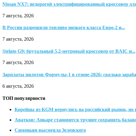
Nissan NX7: недорогой электрифицированный кроссовер дл
7 августа, 2026
В России разрешили топливо низкого класса Евро-2 и...
7 августа, 2026
Stelato G9: брутальный 5,2-метровый кроссовер от BAIC и...
7 августа, 2026
Зарплаты пилотов Формулы-1 в сезоне-2026: сколько зараба
6 августа, 2026
ТОП популярности
Корейцы из KGM вернулись на российский рынок, но
Аватков: Анкаре становится труднее сохранять балан
Симоньян высмеяла Зеленского