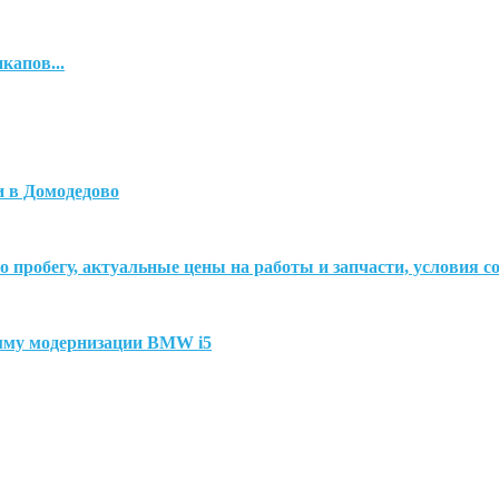
капов...
и в Домодедово
о пробегу, актуальные цены на работы и запчасти, условия с
амму модернизации BMW i5