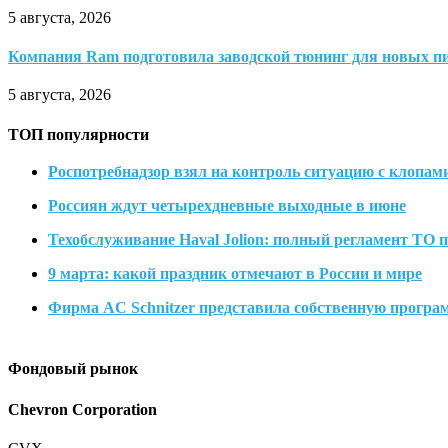
5 августа, 2026
Компания Ram подготовила заводской тюнинг для новых пи
5 августа, 2026
ТОП популярности
Роспотребнадзор взял на контроль ситуацию с клопам
Россиян ждут четырехдневные выходные в июне
Техобслуживание Haval Jolion: полный регламент ТО п
9 марта: какой праздник отмечают в России и мире
Фирма AC Schnitzer представила собственную прогр
Фондовый рынок
Chevron Corporation