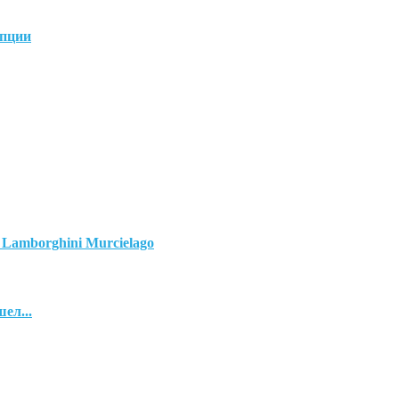
опции
Lamborghini Murcielago
ел...