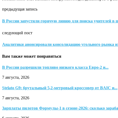
предыдущая запись
В России запустили горячую линию для поиска учителей в
следующий пост
Аналитики анонсировали консолидацию угольного рынка из
Вам также может понравиться
В России разрешили топливо низкого класса Евро-2 и...
7 августа, 2026
Stelato G9: брутальный 5,2-метровый кроссовер от BAIC и...
7 августа, 2026
Зарплаты пилотов Формулы-1 в сезоне-2026: сколько зараба