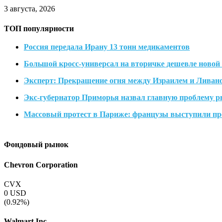
3 августа, 2026
ТОП популярности
Россия передала Ирану 13 тонн медикаментов
Большой кросс-универсал на вторичке дешевле новой L
Эксперт: Прекращение огня между Израилем и Лива
Экс-губернатор Приморья назвал главную проблему р
Массовый протест в Париже: французы выступили пр
Фондовый рынок
Chevron Corporation
CVX
0
USD
(0.92%)
Walmart Inc.