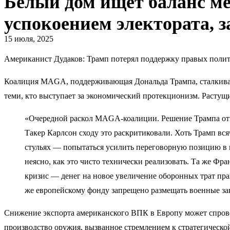
Белый дом ищет баланс ме
успокоением электората, 
15 июля, 2025
Американист Дудаков: Трамп потерял поддержку правых поли
Коалиция MAGA, поддерживающая Дональда Трампа, сталкивае
теми, кто выступает за экономический протекционизм. Растущ
«Очередной раскол MAGA-коалиции. Решение Трампа отп
Такер Карлсон сходу это раскритиковали. Хоть Трамп вся
стульях — попытаться усилить переговорную позицию в к
неясно, как это чисто технически реализовать. Та же Ф
кризис — денег на новое увеличение оборонных трат пр
же европейскому фонду запрещено размещать военные за
Снижение экспорта американского ВПК в Европу может спрово
производство оружия, вызванное стремлением к стратегическ