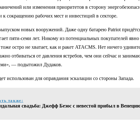
раничений или изменения приоритетов в сторону энергобезопас
и к сокращению рабочих мест и инвестиций в секторе.
уском новых вооружений. Даже одну батарею Patriot придётся 
гает пяти-семи лет. Никому из потенциальных покупателей явно 
тоже остро не хватает, как и ракет ATACMS. Нет ничего удивит
жно отбиваться от давления ястребов, чем они сейчас и занимаю
ыми», — подытожил Дудаков.
 использован для оправдания эскалации со стороны Запада.
ать также:
ндальная свадьба: Джефф Безос с невестой прибыл в Венеци