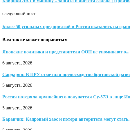
Коврики ЭВА в машину – защита и чистота салона | Произво
следующий пост
Более 50 угольных предприятий в России оказались на гра
Вам также может понравиться
Японские политики и представители ООН не упоминают о...
6 августа, 2026
Сардарян: В ЦРУ отметили превосходство британской раз
5 августа, 2026
Россия потеряла крупнейшего покупателя Су-57Э в лице И
5 августа, 2026
Баранчик: Кадровый хаос и потеря авторитета могут стать..