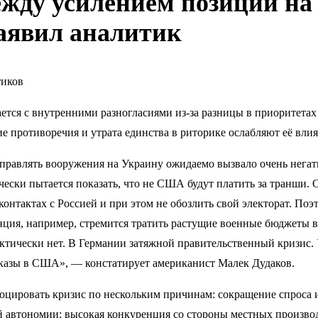
жду усилением позиции на 
заявил аналитик
тиков
тся с внутренними разногласиями из-за разницы в приоритета
ие противоречия и утрата единства в риторике ослабляют её вл
равлять вооружения на Украину ожидаемо вызвало очень негат
чески пытается показать, что не США будут платить за транши. 
онтактах с Россией и при этом не обозлить свой электорат. По
ранция, например, стремится тратить растущие военные бюджет
актически нет. В Германии затяжной правительственный кризис
казы в США», — констатирует американист Малек Дудаков.
цировать кризис по нескольким причинам: сокращение спроса и
ой автономии; высокая конкуренция со стороны местных произв