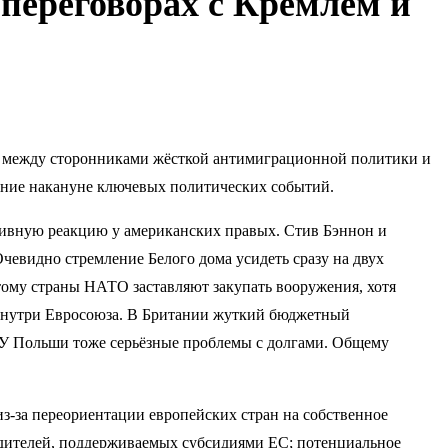
переговорах с Кремлем и
х между сторонниками жёсткой антимиграционной политики и
ияние накануне ключевых политических событий.
ивную реакцию у американских правых. Стив Бэннон и
Очевидно стремление Белого дома усидеть сразу на двух
этому страны НАТО заставляют закупать вооружения, хотя
ы внутри Евросоюза. В Британии жуткий бюджетный
. У Польши тоже серьёзные проблемы с долгами. Общему
з-за переориентации европейских стран на собственное
одителей, поддерживаемых субсидиями ЕС; потенциальное