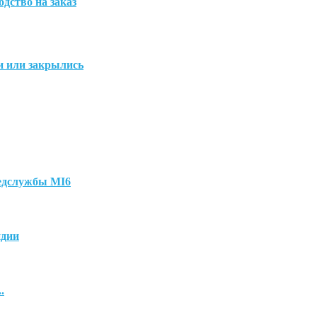
дство на заказ
ни или закрылись
ведслужбы MI6
ндии
.