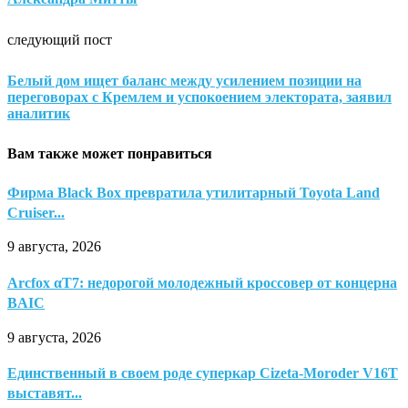
следующий пост
Белый дом ищет баланс между усилением позиции на
переговорах с Кремлем и успокоением электората, заявил
аналитик
Вам также может понравиться
Фирма Black Box превратила утилитарный Toyota Land
Cruiser...
9 августа, 2026
Arcfox αT7: недорогой молодежный кроссовер от концерна
BAIC
9 августа, 2026
Единственный в своем роде суперкар Cizeta-Moroder V16T
выставят...