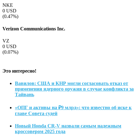
NKE
0
USD
(0.47%)
Verizon Communications Inc.
VZ
0
USD
(0.07%)
Это интересно!
Вавилов: США и КНР могли согласовать отказ от
применения ядерного оружия в случае конфликта за
Тайвань
«ОПГ и активы на ₽9 млрд»: что известно об иске к
главе Совета судей
Новый Honda CR-V назвали самым надежным
кроссовером 2025 года