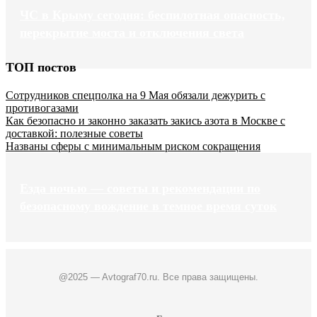
ЧС в Крыму сегодня: беспилотная опасность,
перекрытие моста и отключения света
ТОП постов
Сотрудников спецполка на 9 Мая обязали дежурить с
противогазами
Как безопасно и законно заказать закись азота в Москве с
доставкой: полезные советы
Названы сферы с минимальным риском сокращения
Езда ночью — советы и рекомендации по
безопасному вождение в темное время суток
@2025 — Avtograf70.ru. Все права защищены.