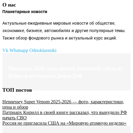
О нас
Планетарные новости
Актуальные ежедневные мировые новости об обществе,
экономике, бизнесе, автомобилях и другие популярные темы.
Также обзор фондового рынка и актуальный курс акций.
Vk
Whatsapp
Odnoklassniki
Премьера 2026 года: новый активный стиль от
Belgee в автосалоне БорисХоф
ТОП постов
Hennessey Super Venom 2025-2026 — фото, характеристики,
цена и обзор
Патриарх Кирилл в своей книге рассказал, что вынудило РФ
начать СВО
Россия не пригласила США на «Мировую атомную неделю»