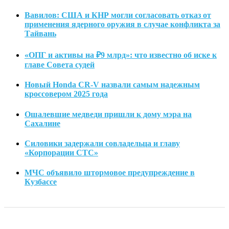
Вавилов: США и КНР могли согласовать отказ от
применения ядерного оружия в случае конфликта за
Тайвань
«ОПГ и активы на ₽9 млрд»: что известно об иске к
главе Совета судей
Новый Honda CR-V назвали самым надежным
кроссовером 2025 года
Ошалевшие медведи пришли к дому мэра на
Сахалине
Силовики задержали совладельца и главу
«Корпорации СТС»
МЧС объявило штормовое предупреждение в
Кузбассе