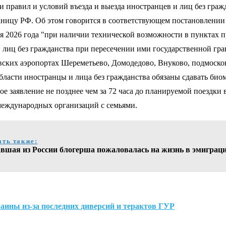
ии правил и условий въезда и выезда иностранцев и лиц без гра
раницу РФ. Об этом говорится в соответствующем постановлении
июня 2026 года "при наличии технической возможности в пунктах
лиц без гражданства при пересечении ими государственной гр
ковских аэропортах Шереметьево, Домодедово, Внуково, подмоско
бласти иностранцы и лица без гражданства обязаны сдавать би
ое заявление не позднее чем за 72 часа до планируемой поездк
международных организаций с семьями.
ать также:
авшая из России блогерша пожаловалась на жизнь в эмиграц
раины из-за последних диверсий и терактов ГУР