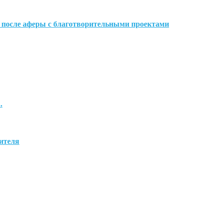
 после аферы с благотворительными проектами
.
бителя