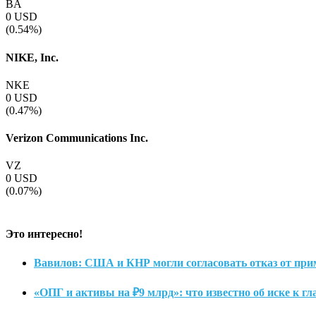
BA
0
USD
(0.54%)
NIKE, Inc.
NKE
0
USD
(0.47%)
Verizon Communications Inc.
VZ
0
USD
(0.07%)
Это интересно!
Вавилов: США и КНР могли согласовать отказ от при
«ОПГ и активы на ₽9 млрд»: что известно об иске к гл