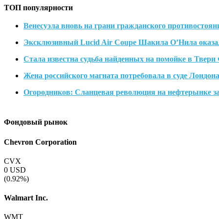
ТОП популярности
Венесуэла вновь на грани гражданского противостояни
Эксклюзивный Lucid Air Coupe Шакила О’Нила оказал
Стала известна судьба найденных на помойке в Твери
Жена российского магната потребовала в суде Лондон
Огородников: Сланцевая революция на нефтерынке з
Фондовый рынок
Chevron Corporation
CVX
0
USD
(0.92%)
Walmart Inc.
WMT