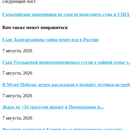
следующий пост
Сомалийские мошенники не смогли подкупить суды в США
Вам также может понравиться
Сын Джигарханяна тайно вернулся в Россию
7 августа, 2026
Сын Усольцевой прокомментировал слухи о тайной семье у..
7 августа, 2026
В Музее Победы детям рассказали о подвиге летчика-истре
7 августа, 2026
Жара до +34 градусов придет в Подмосковье в...
7 августа, 2026
Россияне застряли в Египте из-за неисправного самолета