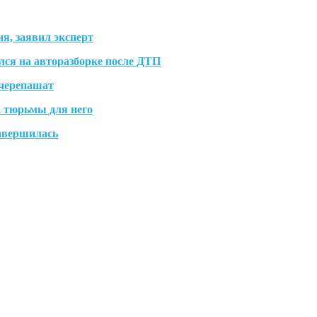
я, заявил эксперт
ся на авторазборке после ДТП
 черепашат
а тюрьмы для него
авершилась