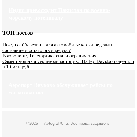
Индия превосходит Пакистан по военно-
морскому потенциалу
ТОП постов
Покупка б/у резины для автомобиля: как определить
состояние и остаточный ресурс?
В аэропорту Геленджика сняли ограничения
Самый мощный серийный мотоцикл Harley-Davidson оценили
в 10 млн руб
Аэропорт Внуково обслуживает рейсы по
согласованию
@2025 — Avtograf70.ru. Все права защищены.