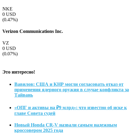
NKE
0
USD
(0.47%)
Verizon Communications Inc.
VZ
0
USD
(0.07%)
Это интересно!
Вавилов: США и КНР могли согласовать отказ от
применения ядерного оружия в случае конфликта за
Тайвань
«ОПГ и активы на ₽9 млрд»: что известно об иске к
главе Совета судей
Новый Honda CR-V назвали самым надежным
кроссовером 2025 года