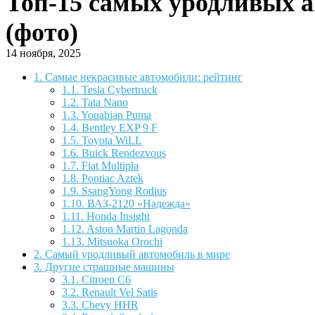
Топ-15 самых уродливых 
(фото)
14 ноября, 2025
1.
Самые некрасивые автомобили: рейтинг
1.1.
Tesla Cybertruck
1.2.
Tata Nano
1.3.
Youabian Puma
1.4.
Bentley EXP 9 F
1.5.
Toyota WiLL
1.6.
Buick Rendezvous
1.7.
Fiat Multipla
1.8.
Pontiac Aztek
1.9.
SsangYong Rodius
1.10.
ВАЗ-2120 «Надежда»
1.11.
Honda Insight
1.12.
Aston Martin Lagonda
1.13.
Mitsuoka Orochi
2.
Самый уродливый автомобиль в мире
3.
Другие страшные машины
3.1.
Citroen C6
3.2.
Renault Vel Satis
3.3.
Chevy HHR