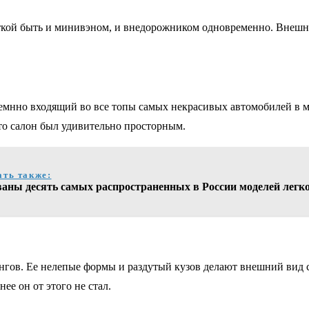
ткой быть и минивэном, и внедорожником одновременно. Внешне
вемнно входящий во все топы самых некрасивых автомобилей в м
то салон был удивительно просторным.
ать также:
ваны десять самых распространенных в России моделей легк
нгов. Ее нелепые формы и раздутый кузов делают внешний вид с
ее он от этого не стал.