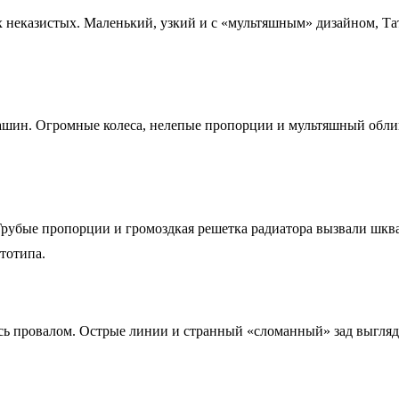
х неказистых. Маленький, узкий и с «мультяшным» дизайном, Т
машин. Огромные колеса, нелепые пропорции и мультяшный обли
 Грубые пропорции и громоздкая решетка радиатора вызвали шква
тотипа.
сь провалом. Острые линии и странный «сломанный» зад выгляд