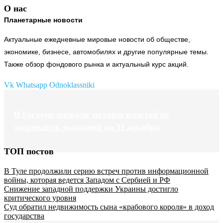
О нас
Планетарные новости
Актуальные ежедневные мировые новости об обществе,
экономике, бизнесе, автомобилях и другие популярные темы.
Также обзор фондового рынка и актуальный курс акций.
Vk
Whatsapp
Odnoklassniki
В Госдуме назвали мотивы властей не
закреплять выходной на 31 декабря
ТОП постов
В Туле продолжили серию встреч против информационной
войны, которая ведется Западом с Сербией и РФ
Снижение западной поддержки Украины достигло
критического уровня
Суд обратил недвижимость сына «крабового короля» в доход
государства