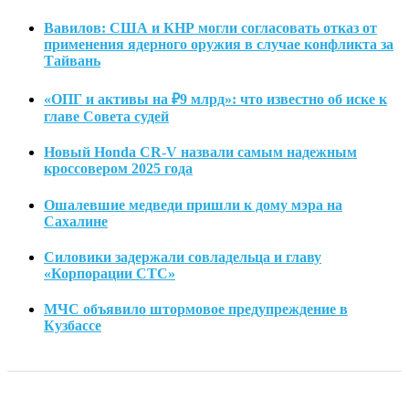
Вавилов: США и КНР могли согласовать отказ от
применения ядерного оружия в случае конфликта за
Тайвань
«ОПГ и активы на ₽9 млрд»: что известно об иске к
главе Совета судей
Новый Honda CR-V назвали самым надежным
кроссовером 2025 года
Ошалевшие медведи пришли к дому мэра на
Сахалине
Силовики задержали совладельца и главу
«Корпорации СТС»
МЧС объявило штормовое предупреждение в
Кузбассе