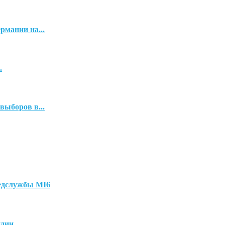
рмании на...
.
выборов в...
ведслужбы MI6
ндии