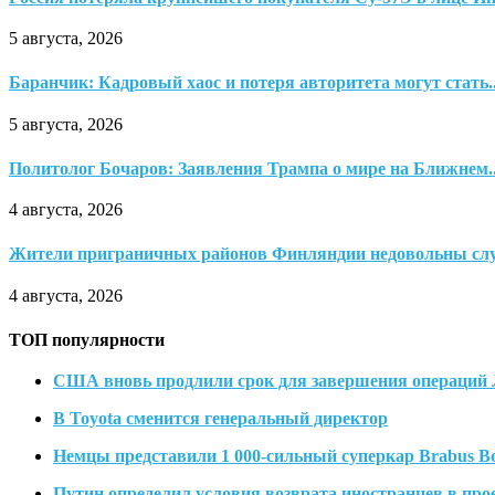
5 августа, 2026
Баранчик: Кадровый хаос и потеря авторитета могут стать..
5 августа, 2026
Политолог Бочаров: Заявления Трампа о мире на Ближнем..
4 августа, 2026
Жители приграничных районов Финляндии недовольны слу
4 августа, 2026
ТОП популярности
США вновь продлили срок для завершения операци
В Toyota сменится генеральный директор
Немцы представили 1 000-сильный суперкар Brabus Bod
Путин определил условия возврата иностранцев в про