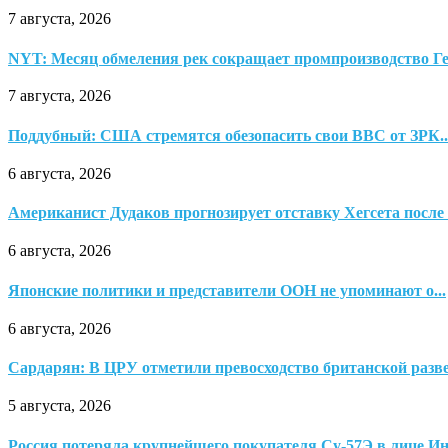
7 августа, 2026
NYT: Месяц обмеления рек сокращает промпроизводство Ге
7 августа, 2026
Поддубный: США стремятся обезопасить свои ВВС от ЗРК..
6 августа, 2026
Американист Дудаков прогнозирует отставку Хегсета после 
6 августа, 2026
Японские политики и представители ООН не упоминают о...
6 августа, 2026
Сардарян: В ЦРУ отметили превосходство британской раз
5 августа, 2026
Россия потеряла крупнейшего покупателя Су-57Э в лице И