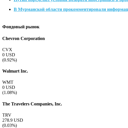
В Мурманской области прокомментировали информаци
Фондовый рынок
Chevron Corporation
CVX
0
USD
(0.92%)
Walmart Inc.
WMT
0
USD
(1.08%)
The Travelers Companies, Inc.
TRV
278.9
USD
(0.03%)