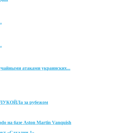
.
.
чайными атаками украинских...
й ЛУКОЙЛа за рубежом
o на базе Aston Martin Vanquish
ект «Сахалин-1»