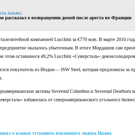
ать также:
ов рассказал о возвращении домой после ареста во Франции
талелитейной компанией Lucchini за €770 млн. В марте 2010 года
редприятие оказалось убыточным. В итоге Мордашов сам приобр
При этом оставшиеся 49,2% Lucchini «Северсталь» деконсолидиро
шелся покупатель из Индии— JSW Steel, которая предложила за 
и.
­американские активы Severstal Columbus и Severstal Dearborn к
еверсталь» избавилась от североамериканского угольного бизнес
вил о планах устранить верховного лидера Ирана