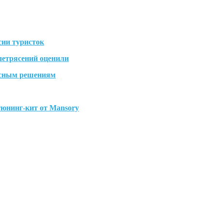
сии туристок
летрясений оценили
 ясным решениям
тюнинг-кит от Mansory