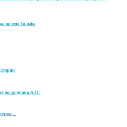
ряженного» Гольфа
алтерии
 от подрядчика АЭС
ктивы...