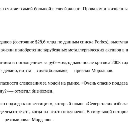
н считает самой большой в своей жизни. Провалом и жизненным
шов (состояние $28,6 млрд по данным списка Forbes), выступа
й жизни приобретение зарубежных металлургических активов в на
ияниям и поглощениям за рубежом, однако после кризиса 2008 г
к сделано, но эта— самая большая»,— признал Мордашов.
пасности следования за модой на рынке. «Очень опасно поддавать
стану?»— отметил бизнесмен.
ого подхода к инвестициям, который помог «Северстали» избежа
де чем отрезать, когда ты что-то покупаешь. В силу такой осто
»,— резюмировал Мордашов.