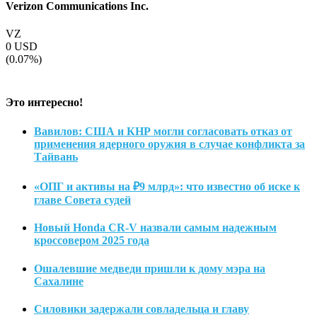
Verizon Communications Inc.
VZ
0
USD
(0.07%)
Это интересно!
Вавилов: США и КНР могли согласовать отказ от
применения ядерного оружия в случае конфликта за
Тайвань
«ОПГ и активы на ₽9 млрд»: что известно об иске к
главе Совета судей
Новый Honda CR-V назвали самым надежным
кроссовером 2025 года
Ошалевшие медведи пришли к дому мэра на
Сахалине
Силовики задержали совладельца и главу