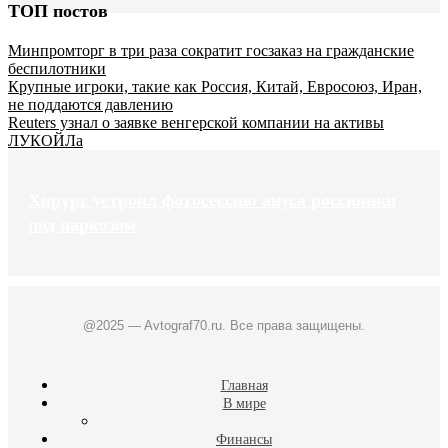
ТОП постов
Минпромторг в три раза сократит госзаказ на гражданские
беспилотники
Крупные игроки, такие как Россия, Китай, Евросоюз, Иран,
не поддаются давлению
Reuters узнал о заявке венгерской компании на активы
ЛУКОЙЛа
Хирург устроил фотосессию ануса россиянки
под наркозом
@2025 — Avtograf70.ru. Все права защищены.
Главная
В мире
Финансы