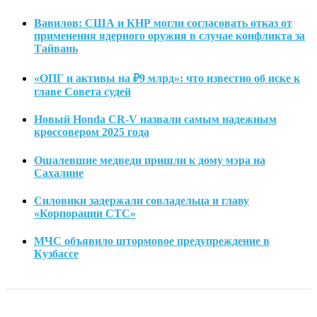
Вавилов: США и КНР могли согласовать отказ от
применения ядерного оружия в случае конфликта за
Тайвань
«ОПГ и активы на ₽9 млрд»: что известно об иске к
главе Совета судей
Новый Honda CR-V назвали самым надежным
кроссовером 2025 года
Ошалевшие медведи пришли к дому мэра на
Сахалине
Силовики задержали совладельца и главу
«Корпорации СТС»
МЧС объявило штормовое предупреждение в
Кузбассе