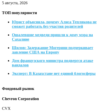
5 августа, 2026
ТОП популярности
Юрист объяснила, почему Алиса Теплякова не
сможет работать без участия родителей
Ошалевшие медведи пришли к дому мэра на
Сахалине
Шилов: Задержание Могерини подчеркивает
давление США на Европу
Дом французского министра подвергся атаке
вандалов
Эксперт: В Казахстане нет единой блогосферы
Фондовый рынок
Chevron Corporation
CVX