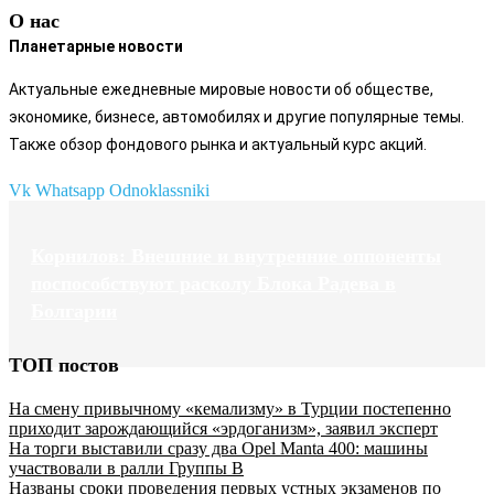
О нас
Планетарные новости
Актуальные ежедневные мировые новости об обществе,
экономике, бизнесе, автомобилях и другие популярные темы.
Также обзор фондового рынка и актуальный курс акций.
Vk
Whatsapp
Odnoklassniki
Корнилов: Внешние и внутренние оппоненты
поспособствуют расколу Блока Радева в
Болгарии
ТОП постов
На смену привычному «кемализму» в Турции постепенно
приходит зарождающийся «эрдоганизм», заявил эксперт
На торги выставили сразу два Opel Manta 400: машины
участвовали в ралли Группы B
Названы сроки проведения первых устных экзаменов по