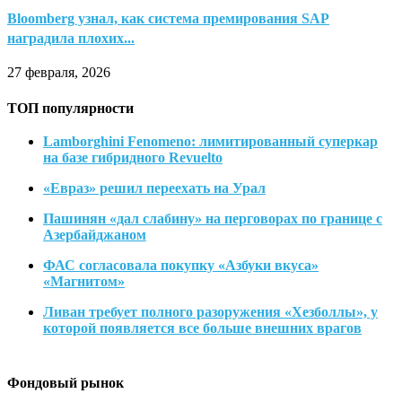
Bloomberg узнал, как система премирования SAP
наградила плохих...
27 февраля, 2026
ТОП популярности
Lamborghini Fenomeno: лимитированный суперкар
на базе гибридного Revuelto
«Евраз» решил переехать на Урал
Пашинян «дал слабину» на перговорах по границе с
Азербайджаном
ФАС согласовала покупку «Азбуки вкуса»
«Магнитом»
Ливан требует полного разоружения «Хезболлы», у
которой появляется все больше внешних врагов
Фондовый рынок