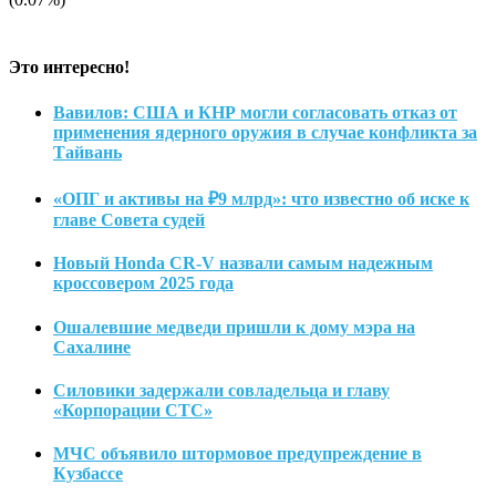
Это интересно!
Вавилов: США и КНР могли согласовать отказ от
применения ядерного оружия в случае конфликта за
Тайвань
«ОПГ и активы на ₽9 млрд»: что известно об иске к
главе Совета судей
Новый Honda CR-V назвали самым надежным
кроссовером 2025 года
Ошалевшие медведи пришли к дому мэра на
Сахалине
Силовики задержали совладельца и главу
«Корпорации СТС»
МЧС объявило штормовое предупреждение в
Кузбассе