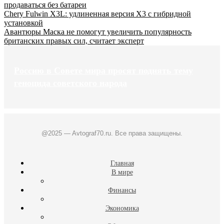
продаваться без батареи
Chery Fulwin X3L: удлиненная версия X3 с гибридной
установкой
Авантюры Маска не помогут увеличить популярность
британских правых сил, считает эксперт
Россию в Совете мира просят поднять тему
геноцида советского народа
@2025 — Avtograf70.ru. Все права защищены.
Главная
В мире
Финансы
Экономика