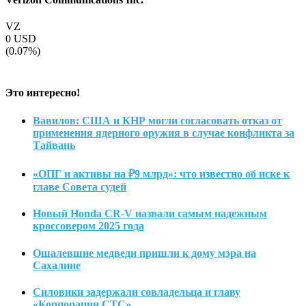
VZ
0
USD
(0.07%)
Это интересно!
Вавилов: США и КНР могли согласовать отказ от
применения ядерного оружия в случае конфликта за
Тайвань
«ОПГ и активы на ₽9 млрд»: что известно об иске к
главе Совета судей
Новый Honda CR-V назвали самым надежным
кроссовером 2025 года
Ошалевшие медведи пришли к дому мэра на
Сахалине
Силовики задержали совладельца и главу
«Корпорации СТС»