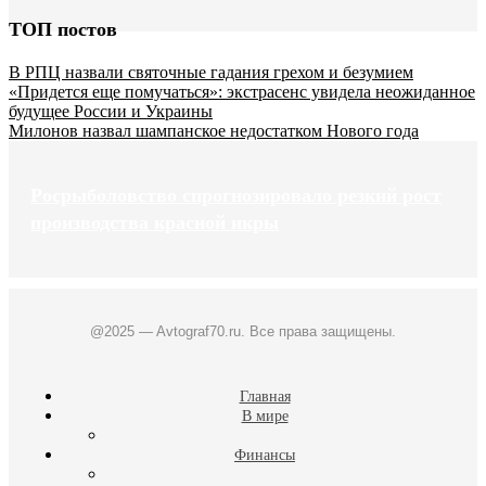
ТОП постов
В РПЦ назвали святочные гадания грехом и безумием
«Придется еще помучаться»: экстрасенс увидела неожиданное
будущее России и Украины
Милонов назвал шампанское недостатком Нового года
Росрыболовство спрогнозировало резкий рост
производства красной икры
@2025 — Avtograf70.ru. Все права защищены.
Главная
В мире
Финансы