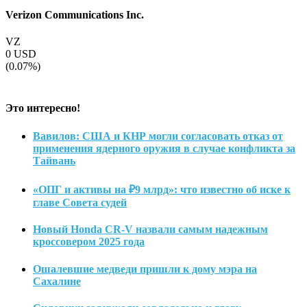
Verizon Communications Inc.
VZ
0
USD
(0.07%)
Это интересно!
Вавилов: США и КНР могли согласовать отказ от
применения ядерного оружия в случае конфликта за
Тайвань
«ОПГ и активы на ₽9 млрд»: что известно об иске к
главе Совета судей
Новый Honda CR-V назвали самым надежным
кроссовером 2025 года
Ошалевшие медведи пришли к дому мэра на
Сахалине