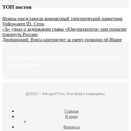
ТОП постов
Немцы представили компактный электрический паркетник
Volkswagen ID. Cross
«Ъ» узнал о задержании главы «Южуралзолота» при попытке
покинуть Россию
Дробницкий: Вэнса критикуют за смену позиции об Иране
Турция запустила поставки азербайджанского
газа в Сирию
@2025 — Avtograf70.ru. Все права защищены.
Главная
В мире
Финансы