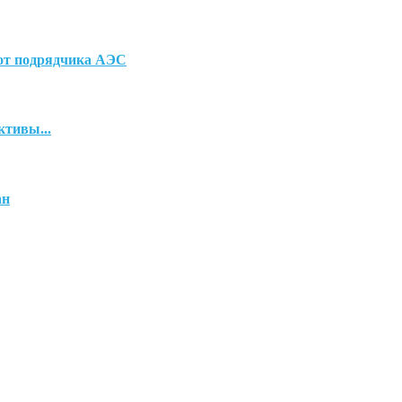
 от подрядчика АЭС
ктивы...
ан