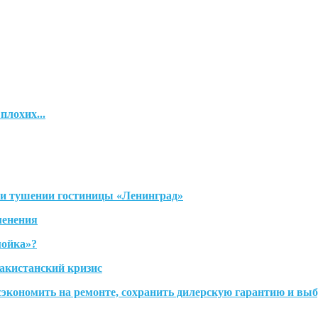
плохих...
ри тушении гостиницы «Ленинград»
менения
мойка»?
акистанский кризис
 сэкономить на ремонте, сохранить дилерскую гарантию и вы