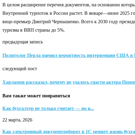
В целом расширение перечня документов, на основании которы
Внутренний турпоток в России растет. В январе—июне 2025 го
вице-премьер Дмитрий Чернышенко. Всего к 2030 году президе
туризма в ВВП страны до 5%.
предыдущая запись
Политолог Перла оценил вероятность интервенции США в 
следующий пост
Харламов рассказал, почему не удалось спасти актера Попо
Вам также может понравиться
Как бухгалтер не только считает — но и...
22 марта, 2026
Как электронный документооборот в 1С меняет жизнь бухг