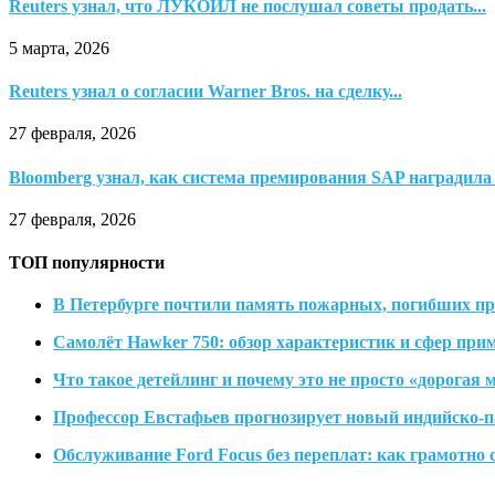
Reuters узнал, что ЛУКОЙЛ не послушал советы продать...
5 марта, 2026
Reuters узнал о согласии Warner Bros. на сделку...
27 февраля, 2026
Bloomberg узнал, как система премирования SAP наградила 
27 февраля, 2026
ТОП популярности
В Петербурге почтили память пожарных, погибших п
Самолёт Hawker 750: обзор характеристик и сфер при
Что такое детейлинг и почему это не просто «дорогая 
Профессор Евстафьев прогнозирует новый индийско-п
Обслуживание Ford Focus без переплат: как грамотно