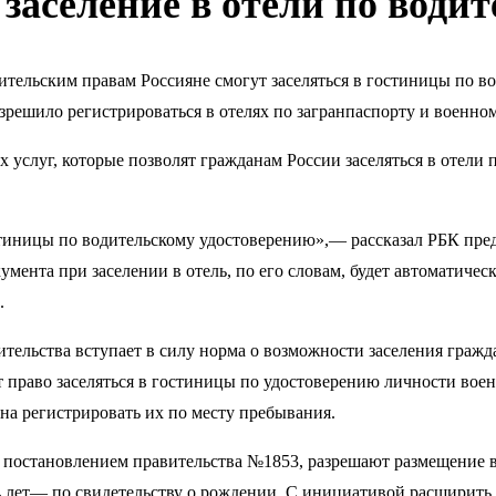
заселение в отели по води
водительским правам Россияне смогут заселяться в гостиницы по
разрешило регистрироваться в отелях по загранпаспорту и военно
услуг, которые позволят гражданам России заселяться в отели 
остиницы по водительскому удостоверению»,— рассказал РБК пре
мента при заселении в отель, по его словам, будет автоматич
.
ельства вступает в силу норма о возможности заселения гражда
раво заселяться в гостиницы по удостоверению личности воен
на регистрировать их по месту пребывания.
 постановлением правительства №1853, разрешают размещение в
14 лет— по свидетельству о рождении. С инициативой расширить