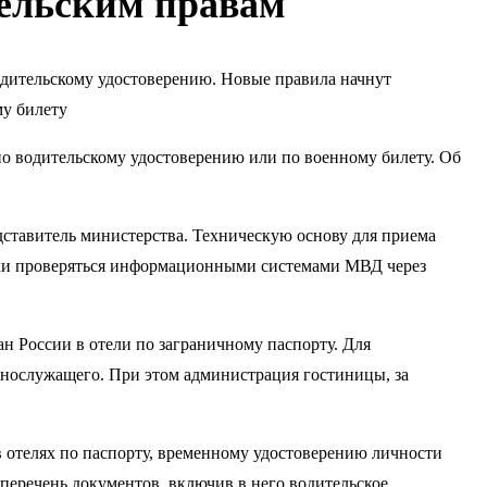
тельским правам
 водительскому удостоверению. Новые правила начнут
му билету
по водительскому удостоверению или по военному билету. Об
дставитель министерства. Техническую основу для приема
ески проверяться информационными системами МВД через
н России в отели по заграничному паспорту. Для
нослужащего. При этом администрация гостиницы, за
 отелях по паспорту, временному удостоверению личности
 перечень документов, включив в него водительское