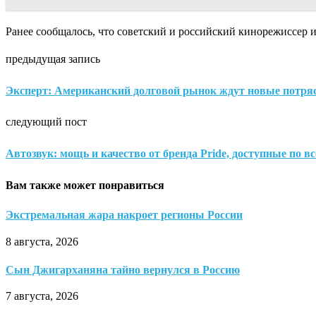
Ранее сообщалось, что советский и российский кинорежиссер
предыдущая запись
Эксперт: Американский долговой рынок ждут новые потря
следующий пост
Автозвук: мощь и качество от бренда Pride, доступные по в
Вам также может понравиться
Экстремальная жара накроет регионы России
8 августа, 2026
Сын Джигарханяна тайно вернулся в Россию
7 августа, 2026