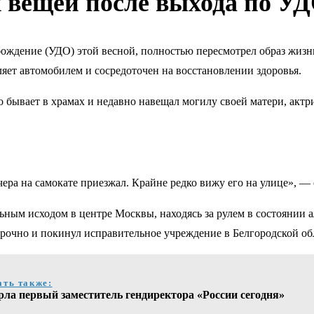
х вещей после выхода по У
ждение (УДО) этой весной, полностью пересмотрел образ жизн
вляет автомобилем и сосредоточен на восстановлении здоровья.
то бывает в храмах и недавно навещал могилу своей матери, ак
чера на самокате приезжал. Крайне редко вижу его на улице», —
ным исходом в центре Москвы, находясь за рулем в состоянии а
срочно и покинул исправительное учреждение в Белгородской об
ать также:
рла первый заместитель гендиректора «России сегодня»