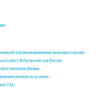
иян
омобилей для предотвращения разрядки стартера
ка в зону СВО и оружие для России
тного контроля Пекина
овском регионе из-за грозы
 базе TXL