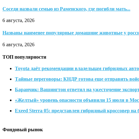
Соседи назвали семью из Раменского, где погибли мать...
6 августа, 2026
Названы наименее популярные домашние животные у росс
6 августа, 2026
ТОП популярности
Toyota даёт рекомендации владельцам гибридных авт
Тайные переговоры: КНДР готова еще отправить войс
Баранчик: Вашингтон ответил на ужесточение экспор
«Желтый» уровень опасности объявили 15 июля в Моск
Exeed Sterra 05: представлен гибридный кроссовер на
Фондовый рынок