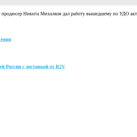
 и продюсер Никита Михалков дал работу вышедшему по УДО ак
сения
сей России с доставкой от R2V