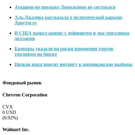
Аукцион по продаже Домодедово не состоялся
Аль-Джазира рассказала о политической карьере
Давутоглу
В США назрел кризис с дефицитом в два триллиона
долларов
Брокеры указали на риски изменения торгов
топливом на бирже
Низкая явка вносит интригу в американские выборы
Фондовый рынок
Chevron Corporation
CVX
0
USD
(0.92%)
Walmart Inc.