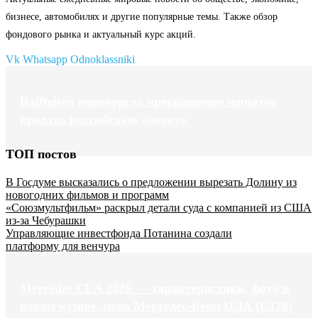
бизнесе, автомобилях и другие популярные темы. Также обзор
фондового рынка и актуальный курс акций.
Vk
Whatsapp
Odnoklassniki
Raiffeisen опровергла прекращение попыток
продать российскую «дочку»
ТОП постов
В Госдуме высказались о предложении вырезать Долину из
новогодних фильмов и программ
«Союзмультфильм» раскрыл детали суда с компанией из США
из-за Чебурашки
Управляющие инвестфонда Потанина создали
платформу для венчура
Mercedes CLA 2026 — характеристики, фото в
новом кузове, цена Мерседес-Бенц ЦЛА (C178)